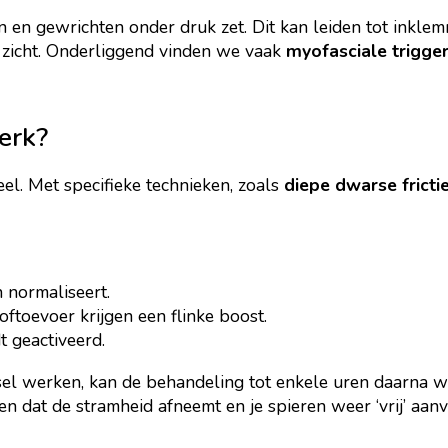
n en gewrichten onder druk zet. Dit kan leiden tot ink
g zicht. Onderliggend vinden we vaak
myofasciale trigge
erk?
l. Met specifieke technieken, zoals
diepe dwarse fricti
 normaliseert.
ftoevoer krijgen een flinke boost.
t geactiveerd.
l werken, kan de behandeling tot enkele uren daarna wat 
en dat de stramheid afneemt en je spieren weer ‘vrij’ aanv